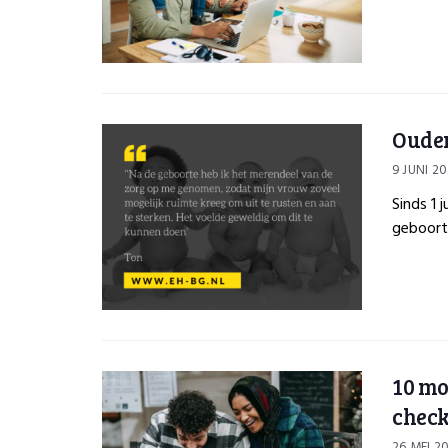
Ouder
9 JUNI 20
Sinds 1 
geboorte
10 mo
chec
26 MEI 2