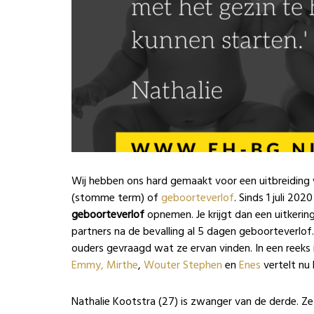
Wij hebben ons hard gemaakt voor een uitbreiding 
(stomme term) of
geboorteverlof
. Sinds 1 juli 2
geboorteverlof
opnemen. Je krijgt dan een uitkerin
partners na de bevalling al 5 dagen geboorteverlof
ouders gevraagd wat ze ervan vinden. In een reeks
Emmy,
Mirthe
,
Wouter
Stephen
en
Enes
vertelt nu 
Nathalie Kootstra (27) is zwanger van de derde. 