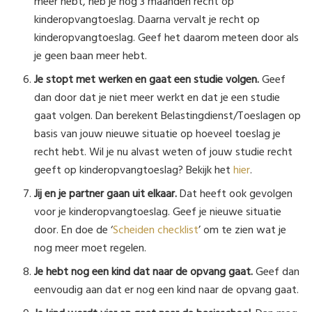
meer hebt, heb je nog 3 maanden recht op
kinderopvangtoeslag. Daarna vervalt je recht op
kinderopvangtoeslag. Geef het daarom meteen door als
je geen baan meer hebt.
Je stopt met werken en gaat een studie volgen.
Geef
dan door dat je niet meer werkt en dat je een studie
gaat volgen. Dan berekent Belastingdienst/Toeslagen op
basis van jouw nieuwe situatie op hoeveel toeslag je
recht hebt. Wil je nu alvast weten of jouw studie recht
geeft op kinderopvangtoeslag? Bekijk het
hier
.
Jij en je partner gaan uit elkaar.
Dat heeft ook gevolgen
voor je kinderopvangtoeslag. Geef je nieuwe situatie
door. En doe de ‘
Scheiden checklist
’ om te zien wat je
nog meer moet regelen.
Je hebt nog een kind dat naar de opvang gaat.
Geef dan
eenvoudig aan dat er nog een kind naar de opvang gaat.