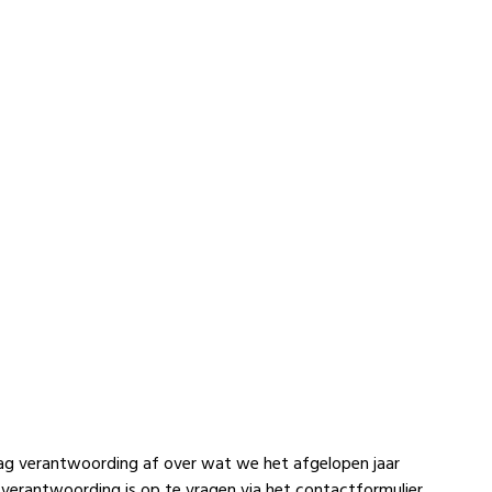
ag verantwoording af over wat we het afgelopen jaar
 verantwoording is op te vragen via het contactformulier.