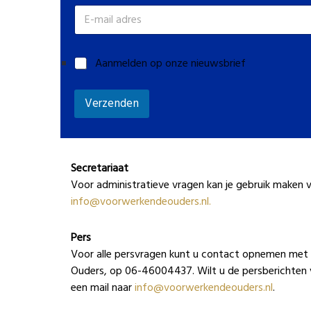
E
e
-
d
m
i
a
g
i
Aanmelden op onze nieuwsbrief
e
l
n
a
a
d
Verzenden
a
r
m
e
*
s
*
Secretariaat
Voor administratieve vragen kan je gebruik maken 
info@voorwerkendeouders.nl.
Pers
Voor alle persvragen kunt u contact opnemen met 
Ouders, op 06-46004437. Wilt u de persberichten
een mail naar
info@voorwerkendeouders.nl
.