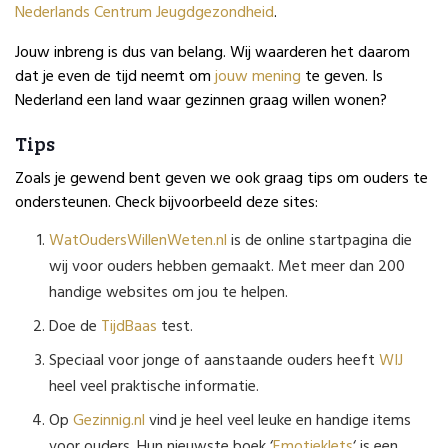
Nederlands Centrum Jeugdgezondheid
.
Jouw inbreng is dus van belang. Wij waarderen het daarom
dat je even de tijd neemt om
jouw mening
te geven. Is
Nederland een land waar gezinnen graag willen wonen?
Tips
Zoals je gewend bent geven we ook graag tips om ouders te
ondersteunen. Check bijvoorbeeld deze sites:
WatOudersWillenWeten.nl
is de online startpagina die
wij voor ouders hebben gemaakt. Met meer dan 200
handige websites om jou te helpen.
Doe de
TijdBaas
test.
Speciaal voor jonge of aanstaande ouders heeft
WIJ
heel veel praktische informatie.
Op
Gezinnig.nl
vind je heel veel leuke en handige items
voor ouders. Hun nieuwste boek ‘
Emotieklets
‘ is een