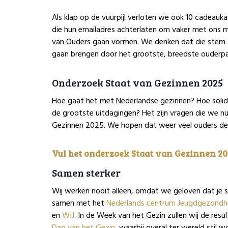
Als klap op de vuurpijl verloten we ook 10 cadeauk
die hun emailadres achterlaten om vaker met ons m
van Ouders gaan vormen. We denken dat die stem te
gaan brengen door het grootste, breedste ouderpa
Onderzoek Staat van Gezinnen 2025
Hoe gaat het met Nederlandse gezinnen? Hoe solidai
de grootste uitdagingen? Het zijn vragen die we nu
Gezinnen 2025. We hopen dat weer veel ouders de
Vul het onderzoek Staat van Gezinnen 202
Samen sterker
Wij werken nooit alleen, omdat we geloven dat je 
samen met het
Nederlands centrum Jeugdgezondh
en
WIJ
. In de Week van het Gezin zullen wij de resu
Dag van het Gezin
, waarbij overal ter wereld stil 