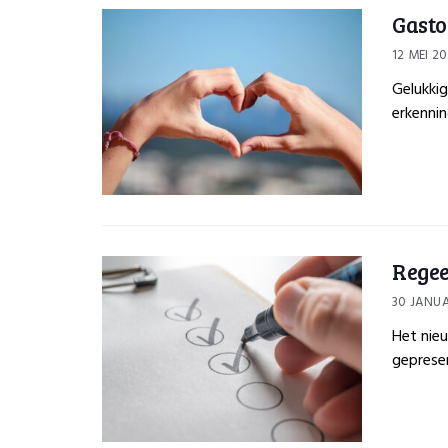
Gasto
12 MEI 2
Gelukkig
erkenning
Regee
30 JANUA
Het nie
gepresen