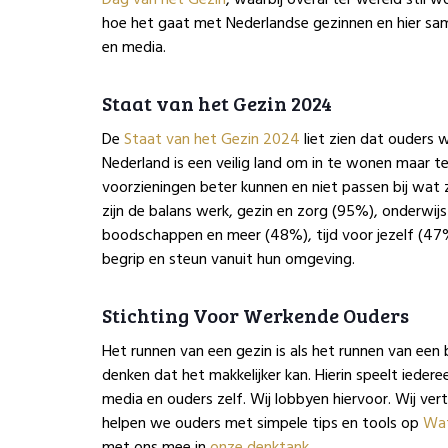
hoe het gaat met Nederlandse gezinnen en hier sam
en media.
Staat van het Gezin 2024
De
Staat van het Gezin 2024
liet zien dat ouders w
Nederland is een veilig land om in te wonen maar t
voorzieningen beter kunnen en niet passen bij wat
zijn de balans werk, gezin en zorg (95%), onderwij
boodschappen en meer (48%), tijd voor jezelf (47%
begrip en steun vanuit hun omgeving.
Stichting Voor Werkende Ouders
Het runnen van een gezin is als het runnen van een 
denken dat het makkelijker kan. Hierin speelt iedere
media en ouders zelf. Wij lobbyen hiervoor. Wij ve
helpen we ouders met simpele tips en tools op
Wat
met ons mee in
onze denktank
.