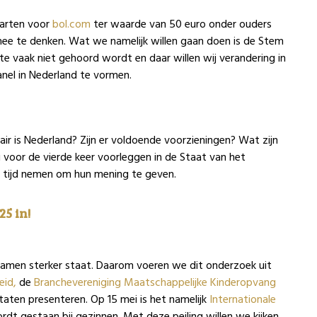
aarten voor
bol.com
ter waarde van 50 euro onder ouders
ee te denken. Wat we namelijk willen gaan doen is de Stem
 vaak niet gehoord wordt en daar willen wij verandering in
nel in Nederland te vormen.
r is Nederland? Zijn er voldoende voorzieningen? Wat zijn
 voor de vierde keer voorleggen in de Staat van het
 tijd nemen om hun mening te geven.
5 in!
samen sterker staat. Daarom voeren we dit onderzoek uit
eid,
de
Branchevereniging Maatschappelijke Kinderopvang
ltaten presenteren. Op 15 mei is het namelijk
Internationale
wordt gestaan bij gezinnen. Met deze peiling willen we kijken