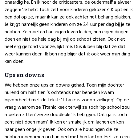
onaardig he. En ik hoor de criticasters, de oudermaffia alweer
zeggen: ‘Je hebt toch zelf voor kinderen gekozen?’ Klopt en ik
ben dol op ze, maar ik kan ze ook achter het behang plakken.
Je krijgt namelijk geen kinderen om ze 24 uur per dag bij je te
hebben. Ze moeten hun eigen leven leiden, hun eigen dingen
doen en niet de hele dag bij mij op schoot zitten. Ook niet
heel erg gezond voor ze, lijkt me. Dus ik ben blij dat ze dat
weer kunnen doen. Ik ben nog blijer dat ik ook weer mijn ding
kan doen.
Ups en downs
We hebben onze ups en downs gehad. Toen mijn dochter
huilend om half tien ’s ochtends naar beneden kwam
bijvoorbeeld met de tekst: ‘Titanic is zoooo zielliggg’. Op de
vraag waarom ze Titanic keek terwijl ze toch ‘op school zou
moeten zitten’ zei ze doodleuk: ‘Ik heb gym. Dat ga ik toch
echt niet doen mam’. Ik kon er smakelijk om lachen en kon
haar geen ongelijk geven. Ook om alle houdingen die ze
hebben ingenomen op hun bed met hun laptop. Het zou een