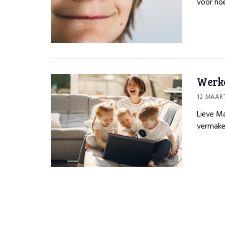
voor hoe
Werke
12 MAART
Lieve Ma
vermake