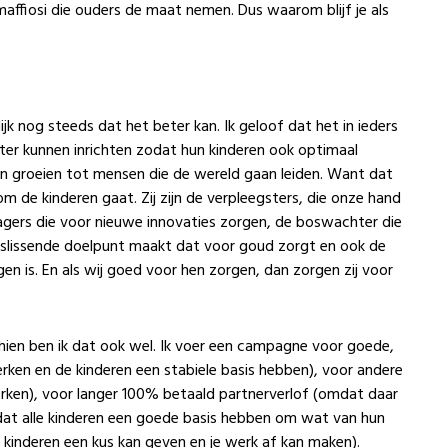
affiosi die ouders de maat nemen. Dus waarom blijf je als
ijk nog steeds dat het beter kan. Ik geloof dat het in ieders
er kunnen inrichten zodat hun kinderen ook optimaal
n groeien tot mensen die de wereld gaan leiden. Want dat
de kinderen gaat. Zij zijn de verpleegsters, die onze hand
agers die voor nieuwe innovaties zorgen, de boswachter die
beslissende doelpunt maakt dat voor goud zorgt en ook de
n is. En als wij goed voor hen zorgen, dan zorgen zij voor
chien ben ik dat ook wel. Ik voer een campagne voor goede,
ken en de kinderen een stabiele basis hebben), voor andere
erken), voor langer 100% betaald partnerverlof (omdat daar
odat alle kinderen een goede basis hebben om wat van hun
e kinderen een kus kan geven en je werk af kan maken).