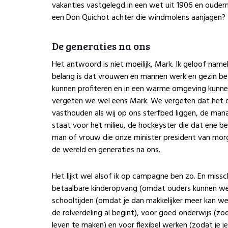
vakanties vastgelegd in een wet uit 1906 en ouderm
een Don Quichot achter die windmolens aanjagen?
De generaties na ons
Het antwoord is niet moeilijk, Mark. Ik geloof namel
belang is dat vrouwen en mannen werk en gezin bet
kunnen profiteren en in een warme omgeving kunne
vergeten we wel eens Mark. We vergeten dat het om 
vasthouden als wij op ons sterfbed liggen, de man
staat voor het milieu, de hockeyster die dat ene 
man of vrouw die onze minister president van morge
de wereld en generaties na ons.
Het lijkt wel alsof ik op campagne ben zo. En miss
betaalbare kinderopvang (omdat ouders kunnen wer
schooltijden (omdat je dan makkelijker meer kan w
de rolverdeling al begint), voor goed onderwijs (z
leven te maken) en voor flexibel werken (zodat je j