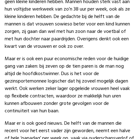
geen kleine kinderen hebben. Mannen houden sterk vast aan
hun voltijdse werkweek van zo’n 38 uur per week, ook als ze
kleine kinderen hebben. De gedachte bij de helft van de
mannen is dat vrouwen sowieso beter voor een kind kunnen
zorgen, zij gaan dan wel met hun zoon naar de voetbal of
met hun dochter naar paardrijden. Overigens denkt ook een
kwart van de vrouwen er ook zo over.
Maar er is ook een puur economische reden voor de huidige
gang van zaken: bij zeven op de tien paren is de man nog
altijd de hoofdkostwinner. Dus is het voor de
gezinsportemonnee logischer dat hij zoveel mogelijk dagen
werkt. Ook werken zeker lager opgeleide vrouwen heel vaak
op flexibele contracten, waardoor ze makkelijk hun uren
kunnen afbouwen zonder grote gevolgen voor de
continuïteit van hun baan.
Maar er is ook goed nieuws. De helft van de mannen die
recent voor het eerst vader zijn geworden, neemt een halve
of hele ‘papadag’ per week op, vaak via ouderschapsverlof of