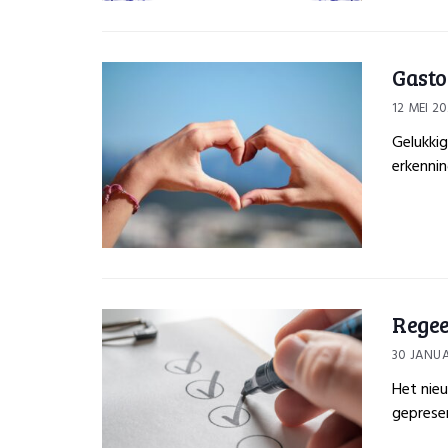
Gasto
12 MEI 2
Gelukkig
erkenning
Regee
30 JANUA
Het nie
gepresen