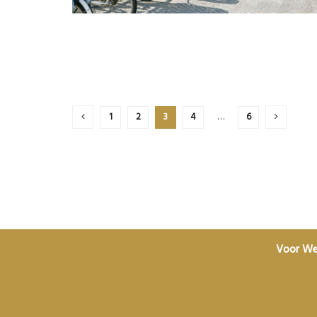
1
2
3
4
…
6
Voor We