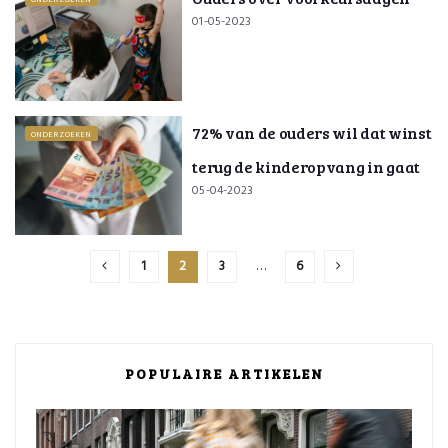
ONDERZOEKEN
01-05-2023
72% van de ouders wil dat winst
ONDERZOEKEN
terug de kinderopvang in gaat
05-04-2023
1
2
3
…
6
POPULAIRE ARTIKELEN