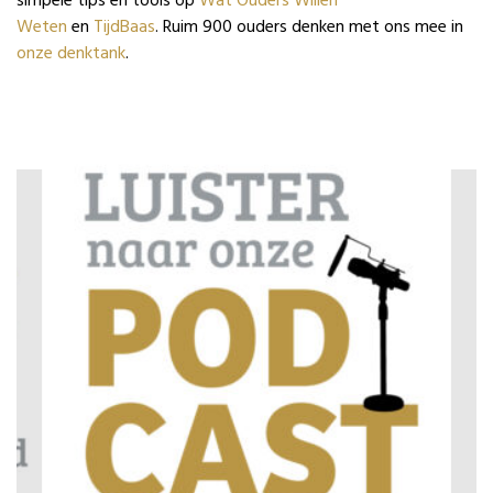
simpele tips en tools op
Wat Ouders Willen
Weten
en
TijdBaas
. Ruim 900 ouders denken met ons mee in
onze denktank
.