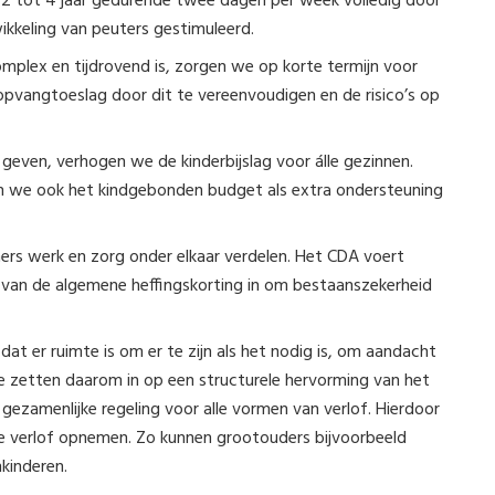
 2 tot 4 jaar gedurende twee dagen per week volledig door
kkeling van peuters gestimuleerd.
plex en tijdrovend is, zorgen we op korte termijn voor
ropvangtoeslag door dit te vereenvoudigen en de risico’s op
 geven, verhogen we de kinderbijslag voor álle gezinnen.
n we ook het kindgebonden budget als extra ondersteuning
tners werk en zorg onder elkaar verdelen. Het CDA voert
 van de algemene heffingskorting in om bestaanszekerheid
at er ruimte is om er te zijn als het nodig is, om aandacht
We zetten daarom in op een structurele hervorming van het
gezamenlijke regeling voor alle vormen van verlof. Hierdoor
ze verlof opnemen. Zo kunnen grootouders bijvoorbeeld
kinderen.