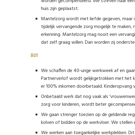
worden gecompenseerd. We streven naar een sn
huis zijn geplaatst.
Mantelzorg wordt met liefde gegeven, maar i
tijdelijk vervangende zorg mogelijk te maken
erkenning. Mantelzorg mag nooit een vervanging
dat zelf graag willen. Dan worden zij onderst
BIJ1
We schaffen de 40-urige werkweek af en gaa
Partnerverlof wordt gelijkgetrokken met het k
er 100% inkomen doorbetaald. Kinderopvang w
Onbetaald werk dat nog vaak als ‘vrouwenwerk
zorg voor kinderen, wordt beter gecompense
We gaan strenger toezien op de geldende rege
kolven of bidden op de werkvloer. We stellen 
We werken aan toegankelijke werkplekken. Dit