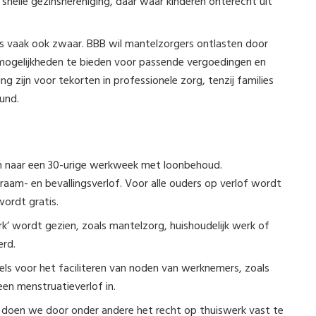
elle gezinshereniging, daar waar kinderen onterecht uit
s vaak ook zwaar. BBB wil mantelzorgers ontlasten door
, mogelijkheden te bieden voor passende vergoedingen en
 zijn voor tekorten in professionele zorg, tenzij families
eund.
n naar een 30-urige werkweek met loonbehoud.
raam- en bevallingsverlof. Voor alle ouders op verlof wordt
ordt gratis.
’ wordt gezien, zoals mantelzorg, huishoudelijk werk of
erd.
ls voor het faciliteren van noden van werknemers, zoals
een menstruatieverlof in.
 doen we door onder andere het recht op thuiswerk vast te