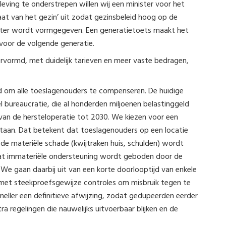
ving te onderstrepen willen wij een minister voor het
taat van het gezin’ uit zodat gezinsbeleid hoog op de
nister wordt vormgegeven. Een generatietoets maakt het
voor de volgende generatie.
rvormd, met duidelijk tarieven en meer vaste bedragen,
aagd om alle toeslagenouders te compenseren. De huidige
l bureaucratie, die al honderden miljoenen belastinggeld
van de hersteloperatie tot 2030. We kiezen voor een
aan. Dat betekent dat toeslagenouders op een locatie
t de materiële schade (kwijtraken huis, schulden) wordt
at immateriële ondersteuning wordt geboden door de
 We gaan daarbij uit van een korte doorlooptijd van enkele
 met steekproefsgewijze controles om misbruik tegen te
sneller een definitieve afwijzing, zodat gedupeerden eerder
regelingen die nauwelijks uitvoerbaar blijken en de