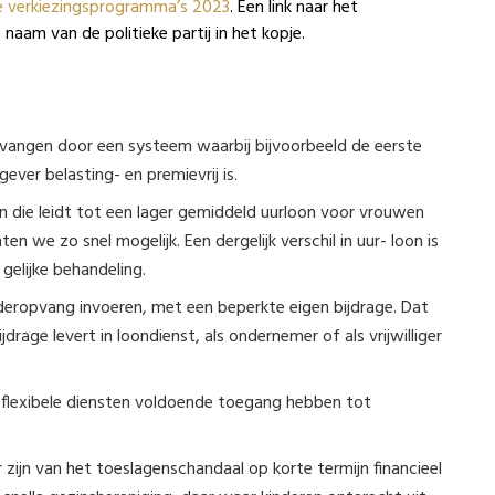
 verkiezingsprogramma’s 2023
. Een link naar het
aam van de politieke partij in het kopje.
ervangen door een systeem waarbij bijvoorbeeld de eerste
ver belasting- en premievrij is.
n die leidt tot een lager gemiddeld uurloon voor vrouwen
en we zo snel mogelijk. Een dergelijk verschil in uur- loon is
elijke behandeling.
inderopvang invoeren, met een beperkte eigen bijdrage. Dat
rage levert in loondienst, als ondernemer of als vrijwilliger
flexibele diensten voldoende toegang hebben tot
 zijn van het toeslagenschandaal op korte termijn financieel