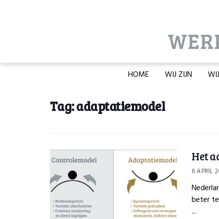
HOME
WIJ ZIJN
WI
Tag:
adaptatiemodel
Het a
6 APRIL 
Nederla
beter te
...