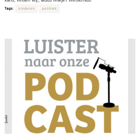
kans, vinden wij’, aldus Marjet Winsemius.
Tags:
kinderen
politiek