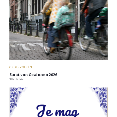
ONDERZOEKEN
Staat van Gezinnen 2026
18 MEI 2026