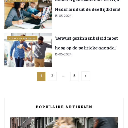
STAAT VAN HET GEZIN
Nederland uit de deeltijdklem!
15-05-2024
‘Bewust gezinnenbeleid moet
STAAT VAN HET GEZIN
hoog op de politieke agenda.’
15-05-2024
1
2
…
5
POPULAIRE ARTIKELEN